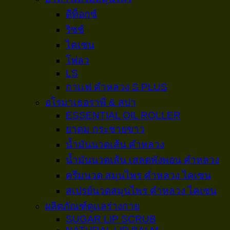
ดีท็อกซ์
ริซซ์
ไคเซน
โฟลว
LS
กาเเฟ คำหลวง S PLUS
อโรมาเธอราพี & สปา
ESSENTIAL OIL ROLLER
ยาดม กระชายขาว
น้ำมันนวดเส้น คำหลวง
น้ำมันนวดเส้น เสลดพังพอน คำหลวง
ครีมนวด สมุนไพร คำหลวง ไคเซน
สเปรย์นวดสมุนไพร คำหลวง ไคเซน
ผลิตภัณฑ์ดูเเลร่างกาย
SUGAR LIP SCRUB