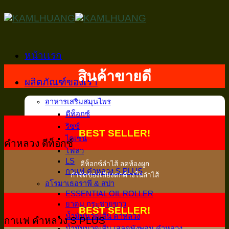
Skip
to
content
หน้าเเรก
สินค้าขายดี
ผลิตภัณฑ์ของเรา
อาหารเสริมสมุนไพร
ดีท็อกซ์
ริซซ์
BEST SELLER!
ไคเซน
คำหลวง ดีท็อกซ์
โฟลว
LS
ดีท็อกซ์ลำไส้ ลดท้องผูก
กาเเฟ คำหลวง S PLUS
กำจัดของเสียงตกค้างในลำไส้
อโรมาเธอราพี & สปา
ESSENTIAL OIL ROLLER
ยาดม กระชายขาว
BEST SELLER!
น้ำมันนวดเส้น คำหลวง
กาเเฟ คำหลวง S PLUS
น้ำมันนวดเส้น เสลดพังพอน คำหลวง