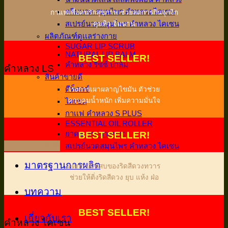
ครีมนวด สมุนไพร คำหลวง ไคเซน
กาแฟเพื่อคนรักสุขภาพ ช่วยลดการกินจุกจิก
คุมหิว อิ่มนาน
สเปรย์นวดสมุนไพร คำหลวง ไคเซน
ผลิตภัณฑ์ดูเเลร่างกาย
SUGAR LIP SCRUB
NATURAL LIP BALM
BEST SELLER!
คำหลวง ริซซ์ บาล์ม
คำหลวง LS
สินค้าขายดี
ดีท็อกซ์
เร่งการเผาผลาญไขมัน ตัวช่วย
ควบคุมน้ำหนัก เพิ่มความมั่นใจ
ไคเซน
กาเเฟ คำหลวง S PLUS
ESSENTIAL OIL ROLLER
ยาดม กระชายขาว
BEST SELLER!
คำหลวง ริซซ์
สเปรย์นวดสมุนไพร คำหลวง ไคเซน
มาตรฐานการผลิต
ลดการอักเสบของริดสีดวงทวาร
ช่วยให้ติ่งริดสีดวง ยุบ แห้ง ฝ่อ
บทความ
BEST SELLER!
เกี่ยวกับเรา
คำหลวง ไคเซน