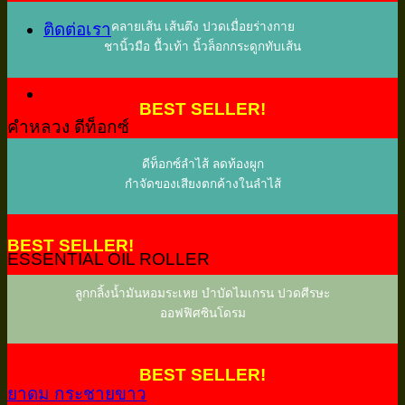
ติดต่อเรา
คลายเส้น เส้นตึง ปวดเมื่อยร่างกาย
ชานิ้วมือ นื้วเท้า นิ้วล็อกกระดูกทับเส้น
BEST SELLER!
คำหลวง ดีท็อกซ์
ดีท็อกซ์ลำไส้ ลดท้องผูก
กำจัดของเสียงตกค้างในลำไส้
BEST SELLER!
ESSENTIAL OIL ROLLER
ลูกกลิ้งน้ำมันหอมระเหย บำบัดไมเกรน ปวดศีรษะ
ออฟฟิศซินโดรม
BEST SELLER!
ยาดม กระชายขาว