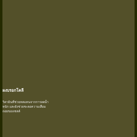
ผงบรอกโคลี
วิตามินที่ช่วยทดแทนจากการลดน้ำ
หนัก และยังช่วยชะลอความเสื่อม
ถอยของเซลล์