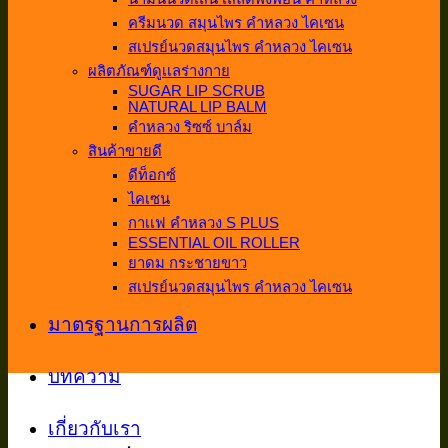
ครีมนวด สมุนไพร คำหลวง ไคเซน
สเปรย์นวดสมุนไพร คำหลวง ไคเซน
ผลิตภัณฑ์ดูเเลร่างกาย
SUGAR LIP SCRUB
NATURAL LIP BALM
คำหลวง ริซซ์ บาล์ม
สินค้าขายดี
ดีท็อกซ์
ไคเซน
กาเเฟ คำหลวง S PLUS
ESSENTIAL OIL ROLLER
ยาดม กระชายขาว
สเปรย์นวดสมุนไพร คำหลวง ไคเซน
มาตรฐานการผลิต
บทความ
เกี่ยวกับเรา