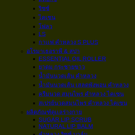
ริซซ์
ไคเซน
โฟลว
LS
กาเเฟ คำหลวง S PLUS
อโรมาเธอราพี & สปา
ESSENTIAL OIL ROLLER
ยาดม กระชายขาว
น้ำมันนวดเส้น คำหลวง
น้ำมันนวดเส้น เสลดพังพอน คำหลวง
ครีมนวด สมุนไพร คำหลวง ไคเซน
สเปรย์นวดสมุนไพร คำหลวง ไคเซน
ผลิตภัณฑ์ดูเเลร่างกาย
SUGAR LIP SCRUB
NATURAL LIP BALM
คำหลวง ริซซ์ บาล์ม