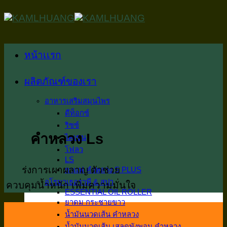
Skip
to
content
หน้าเเรก
ผลิตภัณฑ์ของเรา
อาหารเสริมสมุนไพร
ดีท็อกซ์
ริซซ์
คำหลวง Ls
ไคเซน
โฟลว
LS
ร่งการเผาผลาญ ตัวช่วย
กาเเฟ คำหลวง S PLUS
อโรมาเธอราพี & สปา
ควบคุมน้ำหนัก เพิ่มความมั่นใจ
ESSENTIAL OIL ROLLER
ยาดม กระชายขาว
น้ำมันนวดเส้น คำหลวง
น้ำมันนวดเส้น เสลดพังพอน คำหลวง