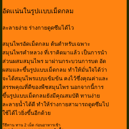
อัดเเน่นในรูปเเบบเม็ดกลม
ละลายง่าย ร่างกายดูดซึมได้ไว
สมุนไพรอัดเม็ดกลม ต้นตำหรับเฉพาะ
สมุนไพรคำหลวง ที่เราคิดมาแล้ว เป็นการนำ
ส่วนผสมสมุนไพร มาผ่านกระบวนการบด อัด
ผสมและขึ้นรูปแบบเม็ดกลม ทำให้มั่นใจได้ว่า
จะได้สมุนไพรแบบเข้มข้น คงไว้ซึ่งคุณค่าและ
สรรพคุณที่ดีของพืชสมุนไพร นอกจากนี้การ
ขึ้นรูปแบบเม็ดกลมยังมีคุณสมบัติ ทานง่าย
ละลายน้ำได้ดี ทำให้ร่างกายสามารถดูดซึมไป
ใช้ได้ไวยิ่งขึ้นอีกด้วย
วีธีทาน ทาน 2 เม็ด ก่อนอาหารเช้า