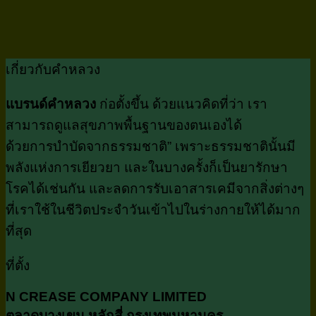
เกี่ยวกับคำหลวง
แบรนด์คำหลวง
ก่อตั้งขึ้น ด้วยแนวคิดที่ว่า เรา
สามารถดูแลสุขภาพพื้นฐานของตนเองได้
ด้วยการบำบัดจากธรรมชาติ” เพราะธรรมชาตินั้นมี
พลังแห่งการเยียวยา และในบางครั้งก็เป็นยารักษา
โรคได้เช่นกัน และลดการรับเอาสารเคมีจากสิ่งต่างๆ
ที่เราใช้ในชีวิตประจำวันเข้าไปในร่างกายให้ได้มาก
ที่สุด
ที่ตั้ง
N CREASE COMPANY LIMITED
ตลาดบางเขน หลักสี่ กรุงเทพมหานคร