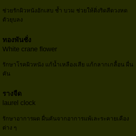
ช่วยรักผิวหนังอักเสบ ช้ำ บวม ช่วยให้ติ่งริดสีดวงหด
ตัวยุบลง
ทองพันชั่ง
White crane flower
รักษาโรคผิวหนัง แก้น้ำเหลืองเสีย แก้กลากเกลื้อน ผื่น
คัน
รางจืด
laurel clock
รักษาอาการผด ผื่นคันจากอาการแพ้เละระคายเคือง
ต่าง ๆ