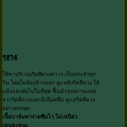
วีธีใช้
ใช้ทาบริเวณริดสีดวงทวาร เป็นประจำทุก
วัน โดยไม่ต้องล้างออก ดูเเลติ่งริดสีดวง ให้
แห้งและฝ่อไปในที่สุด ฟื้นบำรุงสมานเเผล
จากริดสีดวงแตกมีเลือดซึม ดูเเลริดสีดวง
อย่างตรงจุด
เนื้อบาล์มทาง่ายซึมไว ไม่เหนียว
เหนอะหนะ