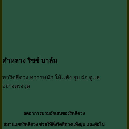
คำหลวง ริซซ์ บาล์ม
ทาริดสีดวง ทวารหนัก ให้เเห้ง ยุบ ฝ่อ ดูเเล
อย่างตรงจุด
ลดอาการบวมอักเสบของริดสีดวง
สมานแผลริดสีดวง ช่วยให้ติ่งริดสีดวงแห้งยุบ และฝ่อไป