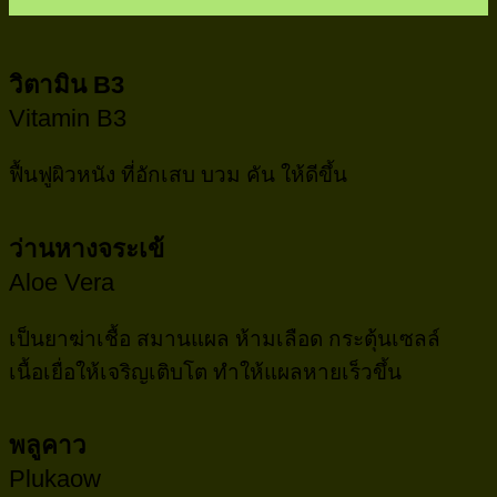
วิตามิน B3
Vitamin B3
ฟื้นฟูผิวหนัง ที่อักเสบ บวม คัน ให้ดีขึ้น
ว่านหางจระเข้
Aloe Vera
เป็นยาฆ่าเชื้อ สมานแผล ห้ามเลือด กระตุ้นเซลล์
เนื้อเยื่อให้เจริญเติบโต ทำให้แผลหายเร็วขึ้น
พลูคาว
Plukaow