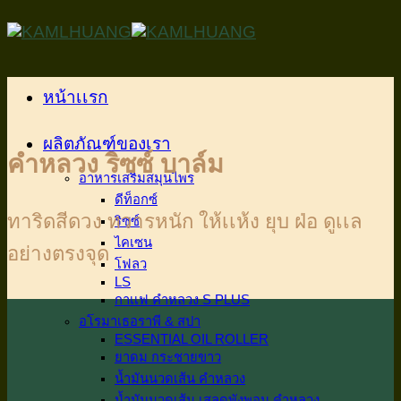
Skip
to
content
หน้าเเรก
ผลิตภัณฑ์ของเรา
คำหลวง ริซซ์ บาล์ม
อาหารเสริมสมุนไพร
ดีท็อกซ์
ทาริดสีดวง ทวารหนัก ให้เเห้ง ยุบ ฝ่อ ดูเเล
ริซซ์
ไคเซน
อย่างตรงจุด
โฟลว
LS
กาเเฟ คำหลวง S PLUS
อโรมาเธอราพี & สปา
ESSENTIAL OIL ROLLER
ยาดม กระชายขาว
น้ำมันนวดเส้น คำหลวง
น้ำมันนวดเส้น เสลดพังพอน คำหลวง