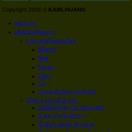
Copyright 2026 ©
KAMLHUANG
หน้าเเรก
ผลิตภัณฑ์ของเรา
อาหารเสริมสมุนไพร
ดีท็อกซ์
ริซซ์
ไคเซน
โฟลว
LS
กาเเฟ คำหลวง S PLUS
อโรมาเธอราพี & สปา
ESSENTIAL OIL ROLLER
ยาดม กระชายขาว
น้ำมันนวดเส้น คำหลวง