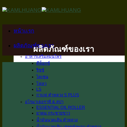
Skip
to
content
หน้าเเรก
ผลิตภัณฑ์ของเรา
ผลิตภัณฑ์ของเรา
อาหารเสริมสมุนไพร
ดีท็อกซ์
ริซซ์
ไคเซน
โฟลว
LS
กาเเฟ คำหลวง S PLUS
อโรมาเธอราพี & สปา
ESSENTIAL OIL ROLLER
ยาดม กระชายขาว
น้ำมันนวดเส้น คำหลวง
น้ำมันนวดเส้น เสลดพังพอน คำหลวง