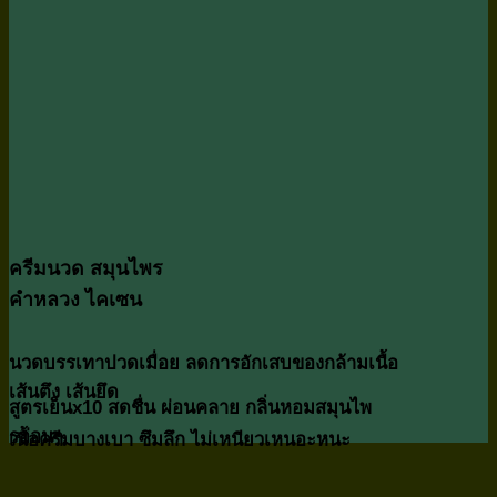
ครีมนวด สมุนไพร
คำหลวง ไคเซน
นวดบรรเทาปวดเมื่อย ลดการอักเสบของกล้ามเนื้อ
เส้นตึง เส้นยึด
สูตรเย็นx10 สดชื่น ผ่อนคลาย กลิ่นหอมสมุนไพ
รอ่อนๆ
เนื้อครีมบางเบา ซึมลึก ไม่เหนียวเหนอะหนะ