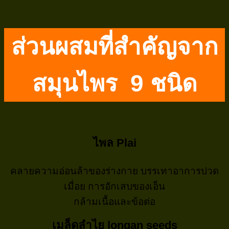
ส่วนผสมที่สำคัญจาก
สมุนไพร 9 ชนิด
ไพล Plai
คลายความอ่อนล้าของร่างกาย บรรเทาอาการปวด
เมื่อย การอักเสบของเอ็น
กล้ามเนื้อและข้อต่อ
เมล็ดลำไย longan seeds