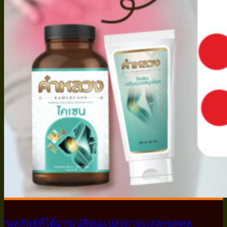
*ผลลัพธ์ที่ได้อาจเปลี่ยนเเปลงตามเเต่ละบุคคล