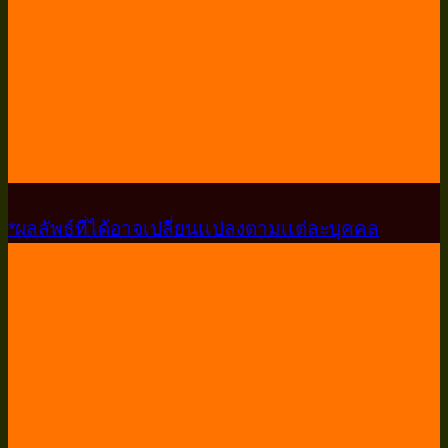
*ผลลัพธ์ที่ได้อาจเปลี่ยนเเปลงตามเเต่ละบุคคล