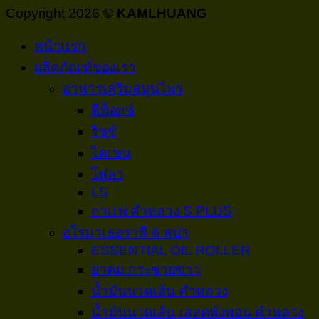
Copyright 2026 ©
KAMLHUANG
หน้าเเรก
ผลิตภัณฑ์ของเรา
อาหารเสริมสมุนไพร
ดีท็อกซ์
ริซซ์
ไคเซน
โฟลว
LS
กาเเฟ คำหลวง S PLUS
อโรมาเธอราพี & สปา
ESSENTIAL OIL ROLLER
ยาดม กระชายขาว
น้ำมันนวดเส้น คำหลวง
น้ำมันนวดเส้น เสลดพังพอน คำหลวง