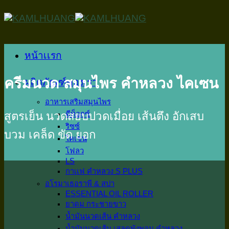
Skip
to
content
หน้าเเรก
ครีมนวด สมุนไพร คำหลวง ไคเซน
ผลิตภัณฑ์ของเรา
อาหารเสริมสมุนไพร
ดีท็อกซ์
สูตรเย็น นวดสยบปวดเมื่อย เส้นตึง อักเสบ
ริซซ์
บวม เคล็ด ขัด ยอก
ไคเซน
โฟลว
LS
กาเเฟ คำหลวง S PLUS
อโรมาเธอราพี & สปา
ESSENTIAL OIL ROLLER
ยาดม กระชายขาว
น้ำมันนวดเส้น คำหลวง
น้ำมันนวดเส้น เสลดพังพอน คำหลวง