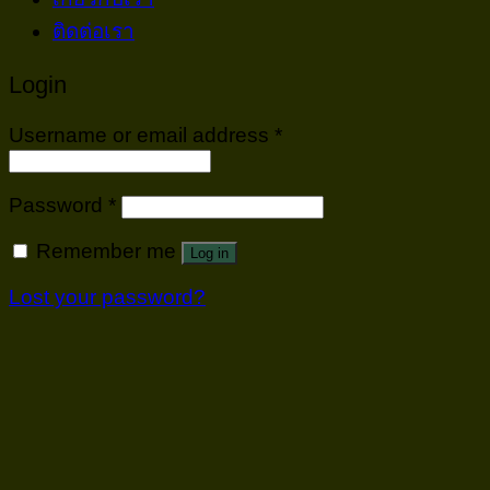
ติดต่อเรา
Login
Username or email address
*
Password
*
Remember me
Log in
Lost your password?