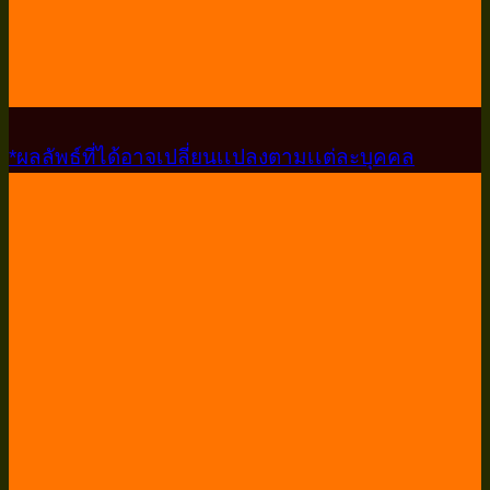
*ผลลัพธ์ที่ได้อาจเปลี่ยนเเปลงตามเเต่ละบุคคล