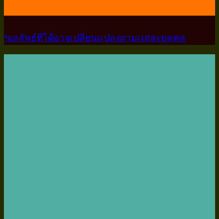
*ผลลัพธ์ที่ได้อาจเปลี่ยนเเปลงตามเเต่ละบุคคล