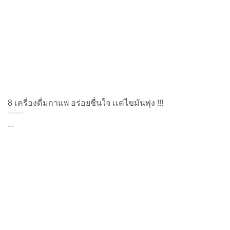
8 เครื่องดื่มกาแฟ อร่อยชื่นใจ เเต่ไขมันพุ่ง !!!
...