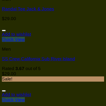
Randal Tee Jack & Jones
$
29.00
Add to wishlist
Quick View
Men
SS Crew California Sub River Island
Rated
3.67
out of 5
$
29.00
Sale!
Add to wishlist
Quick View