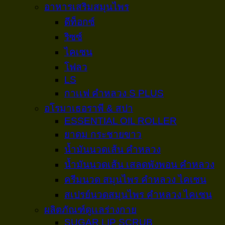
อาหารเสริมสมุนไพร
ดีท็อกซ์
ริซซ์
ไคเซน
โฟลว
LS
กาเเฟ คำหลวง S PLUS
อโรมาเธอราพี & สปา
ESSENTIAL OIL ROLLER
ยาดม กระชายขาว
น้ำมันนวดเส้น คำหลวง
น้ำมันนวดเส้น เสลดพังพอน คำหลวง
ครีมนวด สมุนไพร คำหลวง ไคเซน
สเปรย์นวดสมุนไพร คำหลวง ไคเซน
ผลิตภัณฑ์ดูเเลร่างกาย
SUGAR LIP SCRUB