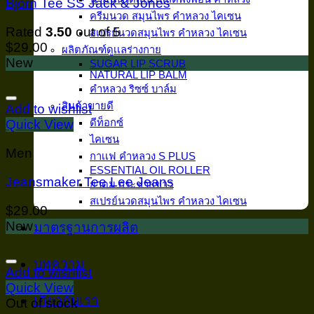
Bjorn Tee SS Jack & Jones
ครีมนวด สมุนไพร คำหลวง ไคเซน
Rated
3.50
out of 5
สเปรย์นวดสมุนไพร คำหลวง ไคเซน
$
29.00
ผลิตภัณฑ์ดูเเลร่างกาย
New
SUGAR LIP SCRUB
NATURAL LIP BALM
คำหลวง ริซซ์ บาล์ม
สินค้าขายดี
Add to wishlist
ดีท็อกซ์
Quick View
ไคเซน
Men
กาเเฟ คำหลวง S PLUS
ESSENTIAL OIL ROLLER
Jeansmaker Tee Lee Jeans
ยาดม กระชายขาว
สเปรย์นวดสมุนไพร คำหลวง ไคเซน
$
29.00
New
มาตรฐานการผลิต
บทความ
Add to wishlist
Quick View
เกี่ยวกับเรา
Out of stock