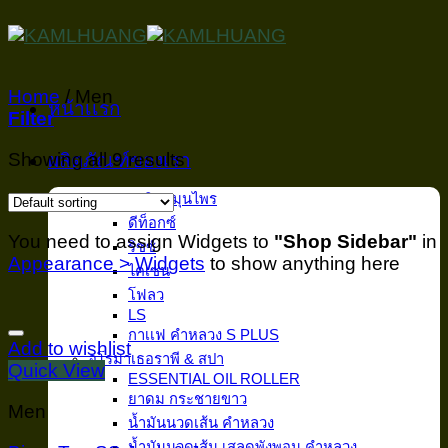
Skip
to
content
Home
/
Men
หน้าเเรก
Filter
Showing all 9 results
ผลิตภัณฑ์ของเรา
อาหารเสริมสมุนไพร
ดีท็อกซ์
You need to assign Widgets to
"Shop Sidebar"
in
ริซซ์
Appearance > Widgets
to show anything here
ไคเซน
โฟลว
LS
กาเเฟ คำหลวง S PLUS
Add to wishlist
อโรมาเธอราพี & สปา
Quick View
ESSENTIAL OIL ROLLER
ยาดม กระชายขาว
Men
น้ำมันนวดเส้น คำหลวง
น้ำมันนวดเส้น เสลดพังพอน คำหลวง