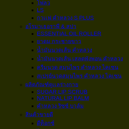
โฟลว
LS
กาเเฟ คำหลวง S PLUS
อโรมาเธอราพี & สปา
ESSENTIAL OIL ROLLER
ยาดม กระชายขาว
น้ำมันนวดเส้น คำหลวง
น้ำมันนวดเส้น เสลดพังพอน คำหลวง
ครีมนวด สมุนไพร คำหลวง ไคเซน
สเปรย์นวดสมุนไพร คำหลวง ไคเซน
ผลิตภัณฑ์ดูเเลร่างกาย
SUGAR LIP SCRUB
NATURAL LIP BALM
คำหลวง ริซซ์ บาล์ม
สินค้าขายดี
ดีท็อกซ์