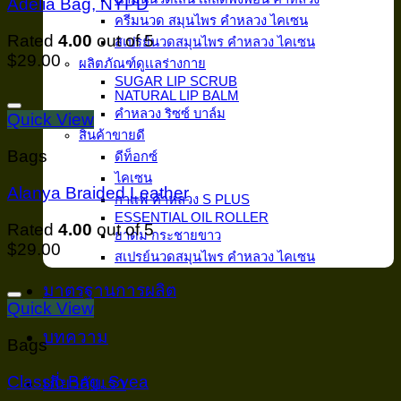
Adelia Bag, NYPD
ครีมนวด สมุนไพร คำหลวง ไคเซน
Rated
4.00
out of 5
สเปรย์นวดสมุนไพร คำหลวง ไคเซน
$
29.00
ผลิตภัณฑ์ดูเเลร่างกาย
SUGAR LIP SCRUB
NATURAL LIP BALM
คำหลวง ริซซ์ บาล์ม
Add to wishlist
Quick View
สินค้าขายดี
Bags
ดีท็อกซ์
ไคเซน
Alanya Braided Leather
กาเเฟ คำหลวง S PLUS
ESSENTIAL OIL ROLLER
Rated
4.00
out of 5
ยาดม กระชายขาว
$
29.00
สเปรย์นวดสมุนไพร คำหลวง ไคเซน
มาตรฐานการผลิต
Add to wishlist
Quick View
บทความ
Bags
Classic Bag, Svea
เกี่ยวกับเรา