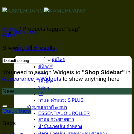
Skip
to
content
Home
/
Products tagged “bag”
หน้าเเรก
Filter
Showing all 5 results
ผลิตภัณฑ์ของเรา
อาหารเสริมสมุนไพร
ดีท็อกซ์
You need to assign Widgets to
"Shop Sidebar"
in
ริซซ์
Appearance > Widgets
to show anything here
ไคเซน
โฟลว
New
LS
กาเเฟ คำหลวง S PLUS
อโรมาเธอราพี & สปา
Add to wishlist
Quick View
ESSENTIAL OIL ROLLER
ยาดม กระชายขาว
Bags
น้ำมันนวดเส้น คำหลวง
น้ำมันนวดเส้น เสลดพังพอน คำหลวง