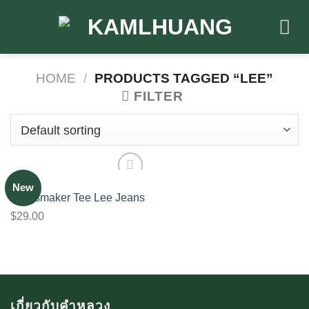
Skip
to
content
HOME
/
PRODUCTS TAGGED “LEE”
FILTER
MEN
New
Add to
Jeansmaker Tee Lee Jeans
wishlist
$
29.00
เกี่ยวกับคำหลวง