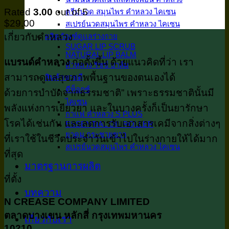
Rated
3.00
out of 5
ครีมนวด สมุนไพร คำหลวง ไคเซน
$
29.00
สเปรย์นวดสมุนไพร คำหลวง ไคเซน
เกี่ยวกับคำหลวง
ผลิตภัณฑ์ดูเเลร่างกาย
SUGAR LIP SCRUB
NATURAL LIP BALM
แบรนด์คำหลวง
ก่อตั้งขึ้น ด้วยแนวคิดที่ว่า เรา
คำหลวง ริซซ์ บาล์ม
สามารถดูแลสุขภาพพื้นฐานของตนเองได้
สินค้าขายดี
ดีท็อกซ์
ด้วยการบำบัดจากธรรมชาติ” เพราะธรรมชาตินั้นมี
ไคเซน
พลังแห่งการเยียวยา และในบางครั้งก็เป็นยารักษา
กาเเฟ คำหลวง S PLUS
โรคได้เช่นกัน และลดการรับเอาสารเคมีจากสิ่งต่างๆ
ESSENTIAL OIL ROLLER
ยาดม กระชายขาว
ที่เราใช้ในชีวิตประจำวันเข้าไปในร่างกายให้ได้มาก
สเปรย์นวดสมุนไพร คำหลวง ไคเซน
ที่สุด
มาตรฐานการผลิต
ที่ตั้ง
บทความ
N CREASE COMPANY LIMITED
ตลาดบางเขน หลักสี่ กรุงเทพมหานคร
เกี่ยวกับเรา
10210