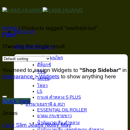
Skip
to
content
Home
/
Products tagged “washed-out”
หน้าเเรก
Filter
Showing the single result
ผลิตภัณฑ์ของเรา
อาหารเสริมสมุนไพร
ดีท็อกซ์
You need to assign Widgets to
"Shop Sidebar"
in
ริซซ์
Appearance > Widgets
to show anything here
ไคเซน
โฟลว
LS
กาเเฟ คำหลวง S PLUS
Add to wishlist
Quick View
อโรมาเธอราพี & สปา
ESSENTIAL OIL ROLLER
Jeans
ยาดม กระชายขาว
น้ำมันนวดเส้น คำหลวง
Lucy Slim Jeans Noisy May
น้ำมันนวดเส้น เสลดพังพอน คำหลวง