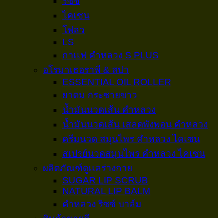
ริซซ์
ไคเซน
โฟลว
LS
กาเเฟ คำหลวง S PLUS
อโรมาเธอราพี & สปา
ESSENTIAL OIL ROLLER
ยาดม กระชายขาว
น้ำมันนวดเส้น คำหลวง
น้ำมันนวดเส้น เสลดพังพอน คำหลวง
ครีมนวด สมุนไพร คำหลวง ไคเซน
สเปรย์นวดสมุนไพร คำหลวง ไคเซน
ผลิตภัณฑ์ดูเเลร่างกาย
SUGAR LIP SCRUB
NATURAL LIP BALM
คำหลวง ริซซ์ บาล์ม