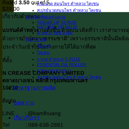
Rated
3.50
out of 5
ครีมนวด สมุนไพร คำหลวง ไคเซน
$
29.00
สเปรย์นวดสมุนไพร คำหลวง ไคเซน
เกี่ยวกับคำหลวง
ผลิตภัณฑ์ดูเเลร่างกาย
SUGAR LIP SCRUB
NATURAL LIP BALM
แบรนด์คำหลวง
ก่อตั้งขึ้น ด้วยแนวคิดที่ว่า เราสามา
คำหลวง ริซซ์ บาล์ม
ด้วยการบำบัดจากธรรมชาติ” เพราะธรรมชาตินั้นมีพลังแห
สินค้าขายดี
ดีท็อกซ์
ประจำวันเข้าไปในร่างกายให้ได้มากที่สุด
ไคเซน
กาเเฟ คำหลวง S PLUS
ที่ตั้ง
ESSENTIAL OIL ROLLER
ยาดม กระชายขาว
N CREASE COMPANY LIMITED
สเปรย์นวดสมุนไพร คำหลวง ไคเซน
ตลาดบางเขน หลักสี่ กรุงเทพมหานคร
มาตรฐานการผลิต
10210
ติดต่อ
บทความ
LINE : @kamlhuang
เกี่ยวกับเรา
Tel : 088-638-2891