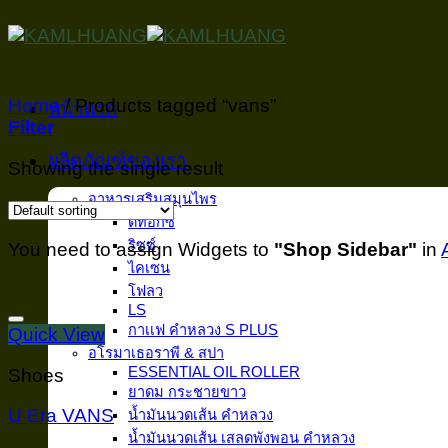
Skip
to
content
Home
/
Products tagged “vans”
หน้าเเรก
Filter
ผลิตภัณฑ์ของเรา
Showing the single result
อาหารเสริมสมุนไพร
ดีท็อกซ์
ริซซ์
You need to assign Widgets to
"Shop Sidebar"
in
ไคเซน
โฟลว
LS
กาเเฟ คำหลวง S PLUS
Quick View
อโรมาเธอราพี & สปา
ESSENTIAL OIL ROLLER
Shoes
ยาดม กระชายขาว
U Era VANS
น้ำมันนวดเส้น คำหลวง
น้ำมันนวดเส้น เสลดพังพอน คำหลวง