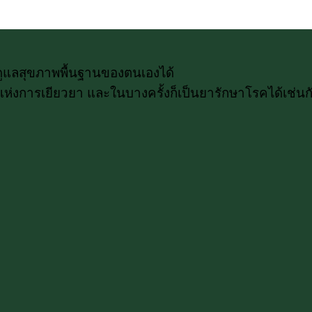
รถดูแลสุขภาพพื้นฐานของตนเองได้
่งการเยียวยา และในบางครั้งก็เป็นยารักษาโรคได้เช่นกัน