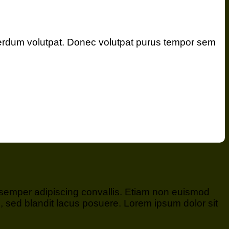
erdum volutpat. Donec volutpat purus tempor sem
s semper adipiscing convallis. Etiam non euismod
 sed blandit lacus posuere. Lorem ipsum dolor sit