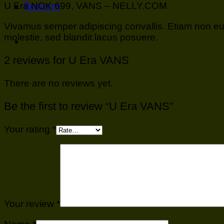
U Era NOK 699, VANS – NELLY.COM
ติดต่อเรา
Vivamus semper adipiscing convallis. Etiam non e
molestie, sed blandit lacus posuere.
2 reviews for
U Era VANS
There are no reviews yet.
Be the first to review “U Era VANS”
Your rating
*
Your review
*