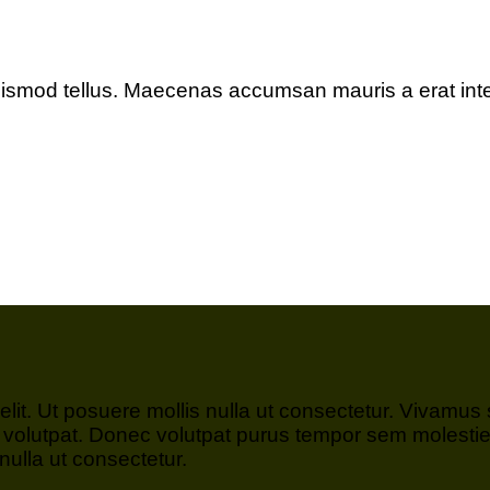
uismod tellus. Maecenas accumsan mauris a erat int
elit. Ut posuere mollis nulla ut consectetur. Vivamu
volutpat. Donec volutpat purus tempor sem molestie,
nulla ut consectetur.