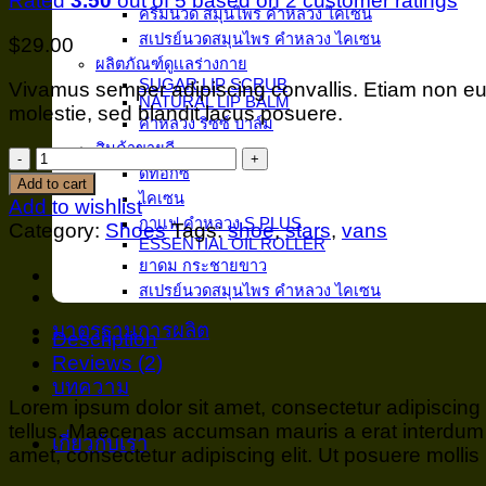
Rated
3.50
out of 5 based on
2
customer ratings
ครีมนวด สมุนไพร คำหลวง ไคเซน
สเปรย์นวดสมุนไพร คำหลวง ไคเซน
$
29.00
ผลิตภัณฑ์ดูเเลร่างกาย
SUGAR LIP SCRUB
Vivamus semper adipiscing convallis. Etiam non e
NATURAL LIP BALM
molestie, sed blandit lacus posuere.
คำหลวง ริซซ์ บาล์ม
สินค้าขายดี
U
ดีท็อกซ์
Era
Add to cart
ไคเซน
VANS
Add to wishlist
กาเเฟ คำหลวง S PLUS
quantity
Category:
Shoes
Tags:
shoe
,
stars
,
vans
ESSENTIAL OIL ROLLER
ยาดม กระชายขาว
สเปรย์นวดสมุนไพร คำหลวง ไคเซน
มาตรฐานการผลิต
Description
Reviews (2)
บทความ
Lorem ipsum dolor sit amet, consectetur adipiscing 
tellus. Maecenas accumsan mauris a erat interdum 
เกี่ยวกับเรา
amet, consectetur adipiscing elit. Ut posuere mollis 