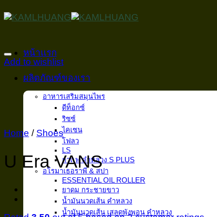
Skip
to
content
หน้าเเรก
Add to wishlist
ผลิตภัณฑ์ของเรา
อาหารเสริมสมุนไพร
ดีท็อกซ์
ริซซ์
ไคเซน
Home
/
Shoes
โฟลว
LS
U Era VANS
กาเเฟ คำหลวง S PLUS
อโรมาเธอราพี & สปา
ESSENTIAL OIL ROLLER
ยาดม กระชายขาว
น้ำมันนวดเส้น คำหลวง
น้ำมันนวดเส้น เสลดพังพอน คำหลวง