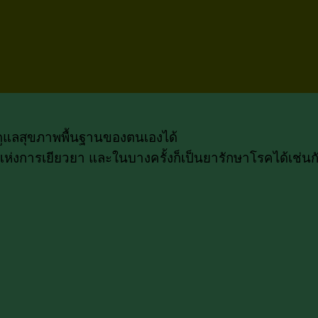
รถดูแลสุขภาพพื้นฐานของตนเองได้
่งการเยียวยา และในบางครั้งก็เป็นยารักษาโรคได้เช่นกัน