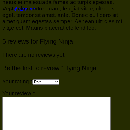
netus et malesuada fames ac turpis egestas.
Vestibulum tortor quam, feugiat vitae, ultricies
ติดต่อเรา
eget, tempor sit amet, ante. Donec eu libero sit
amet quam egestas semper. Aenean ultricies mi
vitae est. Mauris placerat eleifend leo.
6 reviews for
Flying Ninja
There are no reviews yet.
Be the first to review “Flying Ninja”
Your rating
*
Your review
*