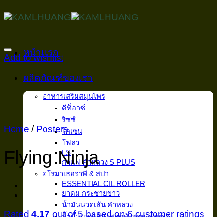
Skip
to
content
หน้าเเรก
Add to wishlist
ผลิตภัณฑ์ของเรา
อาหารเสริมสมุนไพร
ดีท็อกซ์
ริซซ์
Home
/
Posters
ไคเซน
โฟลว
Flying Ninja
LS
กาเเฟ คำหลวง S PLUS
อโรมาเธอราพี & สปา
ESSENTIAL OIL ROLLER
ยาดม กระชายขาว
น้ำมันนวดเส้น คำหลวง
Rated
4.17
out of 5 based on
6
customer ratings
น้ำมันนวดเส้น เสลดพังพอน คำหลวง