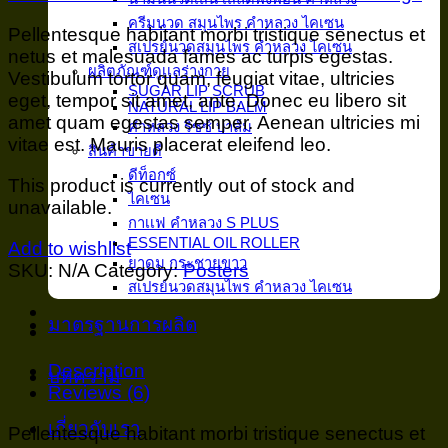
ครีมนวด สมุนไพร คำหลวง ไคเซน
Pellentesque habitant morbi tristique senectus et
สเปรย์นวดสมุนไพร คำหลวง ไคเซน
netus et malesuada fames ac turpis egestas.
ผลิตภัณฑ์ดูเเลร่างกาย
Vestibulum tortor quam, feugiat vitae, ultricies
SUGAR LIP SCRUB
eget, tempor sit amet, ante. Donec eu libero sit
NATURAL LIP BALM
amet quam egestas semper. Aenean ultricies mi
คำหลวง ริซซ์ บาล์ม
vitae est. Mauris placerat eleifend leo.
สินค้าขายดี
ดีท็อกซ์
This product is currently out of stock and
ไคเซน
unavailable.
กาเเฟ คำหลวง S PLUS
ESSENTIAL OIL ROLLER
Add to wishlist
ยาดม กระชายขาว
SKU:
N/A
Category:
Posters
สเปรย์นวดสมุนไพร คำหลวง ไคเซน
มาตรฐานการผลิต
Description
บทความ
Reviews (6)
เกี่ยวกับเรา
Pellentesque habitant morbi tristique senectus et