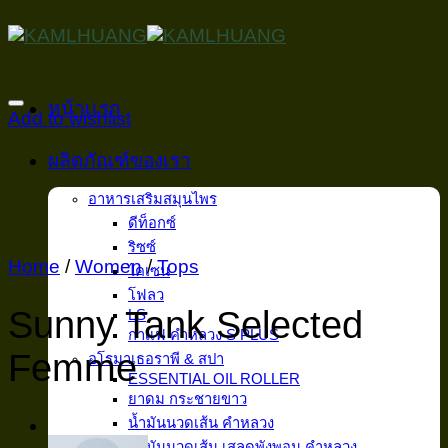
Skip
to
content
หน้าเเรก
Add to wishlist
ผลิตภัณฑ์ของเรา
อาหารเสริมสมุนไพร
ดีท็อกซ์
ริซซ์
Home
/
Women
/
Tops
ไคเซน
โฟลว
Sunny Tank Selected
LS
กาเเฟ คำหลวง S PLUS
Femme
อโรมาเธอราพี & สปา
ESSENTIAL OIL ROLLER
ยาดม กระชายขาว
น้ำมันนวดเส้น คำหลวง
น้ำมันนวดเส้น เสลดพังพอน คำหลวง