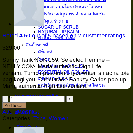
ครีมนวด สมุนไพร คำหลวง ไคเซน
สเปรย์นวดสมุนไพร คำหลวง ไคเซน
ผลิตภัณฑ์ดูเเลร่างกาย
SUGAR LIP SCRUB
NATURAL LIP BALM
Rated
4.50
out of 5 based on
2
customer ratings
คำหลวง ริซซ์ บาล์ม
สินค้าขายดี
$
29.00
ดีท็อกซ์
ไคเซน
Sunny Tank NOK 159, Selected Femme –
NELLY.COM. Marfa authentic High Life
กาเเฟ คำหลวง S PLUS
ESSENTIAL OIL ROLLER
veniam. Tumblr post-ironic typewriter, sriracha tote
ยาดม กระชายขาว
bag kogi you. Direct trade Banksy Carles pop-up.
สเปรย์นวดสมุนไพร คำหลวง ไคเซน
Marfa authentic High Life veniam.
มาตรฐานการผลิต
Sunny
Tank
Add to cart
Selected
บทความ
Add to wishlist
Femme
Categories:
Tops
,
Women
quantity
เกี่ยวกับเรา