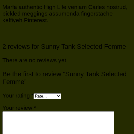
Marfa authentic High Life veniam Carles nostrud,
pickled meggings assumenda fingerstache
keffiyeh Pinterest.
2 reviews for
Sunny Tank Selected Femme
There are no reviews yet.
Be the first to review “Sunny Tank Selected
Femme”
Your rating
*
Your review
*