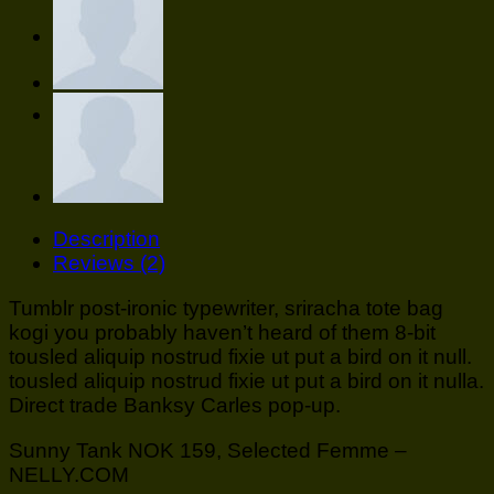
ติดต่อเรา
Description
Reviews (2)
Tumblr post-ironic typewriter, sriracha tote bag
kogi you probably haven’t heard of them 8-bit
tousled aliquip nostrud fixie ut put a bird on it null.
tousled aliquip nostrud fixie ut put a bird on it nulla.
Direct trade Banksy Carles pop-up.
Sunny Tank NOK 159, Selected Femme –
NELLY.COM