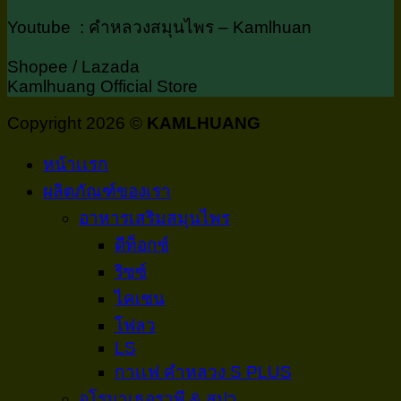
Youtube : คำหลวงสมุนไพร – Kamlhuan
Shopee / Lazada
Kamlhuang Official Store
Copyright 2026 ©
KAMLHUANG
หน้าเเรก
ผลิตภัณฑ์ของเรา
อาหารเสริมสมุนไพร
ดีท็อกซ์
ริซซ์
ไคเซน
โฟลว
LS
กาเเฟ คำหลวง S PLUS
อโรมาเธอราพี & สปา