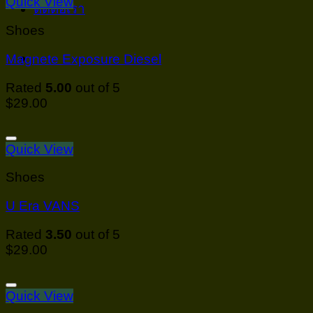
Quick View
ติดต่อเรา
Shoes
Magnete Exposure Diesel
Rated
5.00
out of 5
$
29.00
Quick View
Shoes
U Era VANS
Rated
3.50
out of 5
$
29.00
Quick View