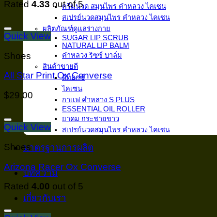
Rated
4.33
out of 5
ครีมนวด สมุนไพร คำหลวง ไคเซน
สเปรย์นวดสมุนไพร คำหลวง ไคเซน
ผลิตภัณฑ์ดูเเลร่างกาย
Quick View
SUGAR LIP SCRUB
NATURAL LIP BALM
Shoes
คำหลวง ริซซ์ บาล์ม
สินค้าขายดี
All Star Print Ox Converse
ดีท็อกซ์
ไคเซน
$
29.00
กาเเฟ คำหลวง S PLUS
ESSENTIAL OIL ROLLER
ยาดม กระชายขาว
Quick View
สเปรย์นวดสมุนไพร คำหลวง ไคเซน
Shoes
มาตรฐานการผลิต
Arizona Racer Ox Converse
บทความ
Rated
4.00
out of 5
เกี่ยวกับเรา