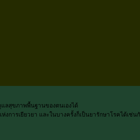
รถดูแลสุขภาพพื้นฐานของตนเองได้
่งการเยียวยา และในบางครั้งก็เป็นยารักษาโรคได้เช่นกัน