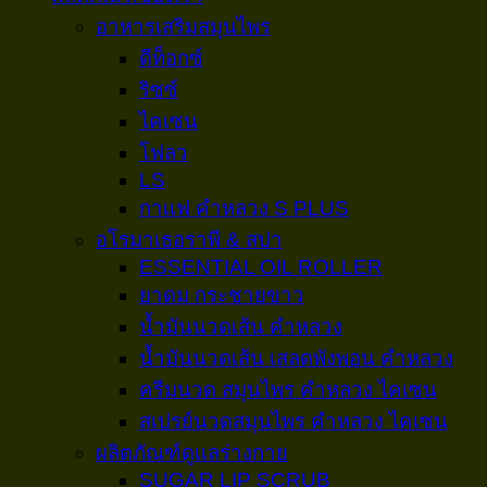
อาหารเสริมสมุนไพร
ดีท็อกซ์
ริซซ์
ไคเซน
โฟลว
LS
กาเเฟ คำหลวง S PLUS
อโรมาเธอราพี & สปา
ESSENTIAL OIL ROLLER
ยาดม กระชายขาว
น้ำมันนวดเส้น คำหลวง
น้ำมันนวดเส้น เสลดพังพอน คำหลวง
ครีมนวด สมุนไพร คำหลวง ไคเซน
สเปรย์นวดสมุนไพร คำหลวง ไคเซน
ผลิตภัณฑ์ดูเเลร่างกาย
SUGAR LIP SCRUB