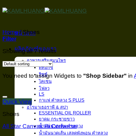
Skip
to
content
Home
/
Shoes
หน้าเเรก
Filter
ผลิตภัณฑ์ของเรา
Showing all 7 results
อาหารเสริมสมุนไพร
ดีท็อกซ์
ริซซ์
You need to assign Widgets to
"Shop Sidebar"
in
ไคเซน
โฟลว
LS
กาเเฟ คำหลวง S PLUS
Quick View
อโรมาเธอราพี & สปา
ESSENTIAL OIL ROLLER
Shoes
ยาดม กระชายขาว
All Star Canvas Hi Converse
น้ำมันนวดเส้น คำหลวง
น้ำมันนวดเส้น เสลดพังพอน คำหลวง