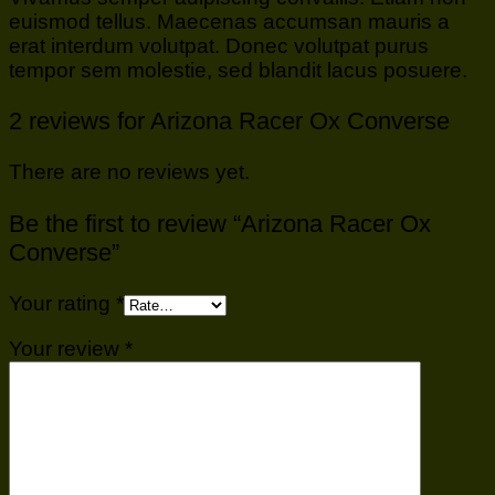
euismod tellus. Maecenas accumsan mauris a
erat interdum volutpat. Donec volutpat purus
tempor sem molestie, sed blandit lacus posuere.
2 reviews for
Arizona Racer Ox Converse
There are no reviews yet.
Be the first to review “Arizona Racer Ox
Converse”
Your rating
*
Your review
*