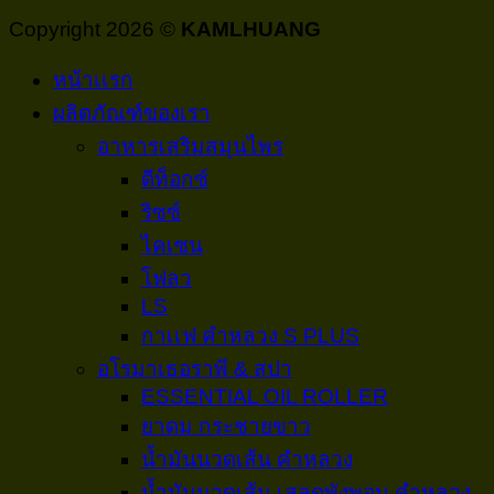
Copyright 2026 ©
KAMLHUANG
หน้าเเรก
ผลิตภัณฑ์ของเรา
อาหารเสริมสมุนไพร
ดีท็อกซ์
ริซซ์
ไคเซน
โฟลว
LS
กาเเฟ คำหลวง S PLUS
อโรมาเธอราพี & สปา
ESSENTIAL OIL ROLLER
ยาดม กระชายขาว
น้ำมันนวดเส้น คำหลวง
น้ำมันนวดเส้น เสลดพังพอน คำหลวง