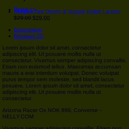
ติดต่อเรา
Raglan Tee Denim & Supply Ralph Lauren
$
29.00
$
29.00
Description
Reviews (2)
Lorem ipsum dolor sit amet, consectetur
adipiscing elit. Ut posuere mollis nulla ut
consectetur. Vivamus semper adipiscing convallis.
Etiam non euismod tellus. Maecenas accumsan
mauris a erat interdum volutpat. Donec volutpat
purus tempor sem molestie, sed blandit lacus
posuere. Lorem ipsum dolor sit amet, consectetur
adipiscing elit. Ut posuere mollis nulla ut
consectetur.
Arizona Racer Ox NOK 899, Converse –
NELLY.COM
Vivamus semper adipiscing convallis. Etiam non