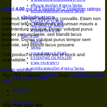
ครีมนวด สมุนไพร คำหลวง ไคเซน
Rated
4.00
out of 5 based on
2
customer ratings
สเปรย์นวดสมุนไพร คำหลวง ไคเซน
ผลิตภัณฑ์ดูเเลร่างกาย
Vivamus semper adipiscing convallis. Etiam non
SUGAR LIP SCRUB
euismod tellus. Maecenas accumsan mauris a
NATURAL LIP BALM
erat interdum volutpat. Donec volutpat purus
คำหลวง ริซซ์ บาล์ม
tempor sem molestie, sed blandit lacus
สินค้าขายดี
posuere. Donec volutpat purus tempor sem
ดีท็อกซ์
molestie, sed blandit lacus posuere.
ไคเซน
กาเเฟ คำหลวง S PLUS
This product is currently out of stock and
ESSENTIAL OIL ROLLER
unavailable.
ยาดม กระชายขาว
สเปรย์นวดสมุนไพร คำหลวง ไคเซน
Add to wishlist
SKU:
N/A
Category:
Shoes
Tags:
Converse
,
shoe
,
มาตรฐานการผลิต
stars
บทความ
เกี่ยวกับเรา
You may also like…